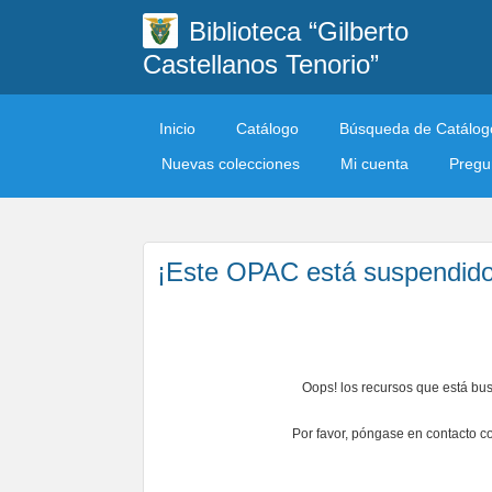
Biblioteca “Gilberto
Castellanos Tenorio”
Inicio
Catálogo
Búsqueda de Catálog
Nuevas colecciones
Mi cuenta
Pregun
¡Este OPAC está suspendido
Oops! los recursos que está bu
Por favor, póngase en contacto co