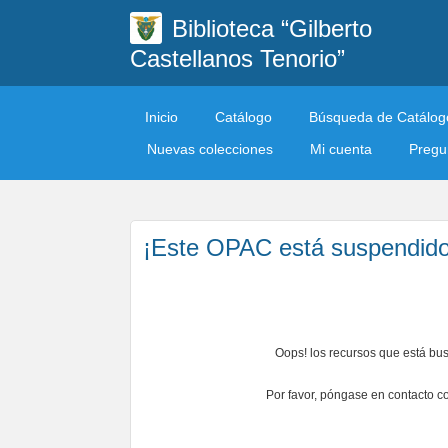
Biblioteca “Gilberto
Castellanos Tenorio”
Inicio
Catálogo
Búsqueda de Catálog
Nuevas colecciones
Mi cuenta
Pregun
¡Este OPAC está suspendido
Oops! los recursos que está bu
Por favor, póngase en contacto co