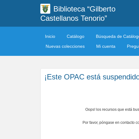
Biblioteca “Gilberto
Castellanos Tenorio”
Inicio
Catálogo
Búsqueda de Catálog
Nuevas colecciones
Mi cuenta
Pregun
¡Este OPAC está suspendido
Oops! los recursos que está bu
Por favor, póngase en contacto co