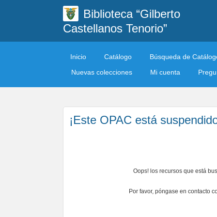
Biblioteca “Gilberto
Castellanos Tenorio”
Inicio
Catálogo
Búsqueda de Catálog
Nuevas colecciones
Mi cuenta
Pregun
¡Este OPAC está suspendido
Oops! los recursos que está bu
Por favor, póngase en contacto co